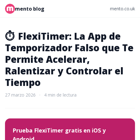
mento blog
mento.co.uk
⏱️
FlexiTimer: La App de
Temporizador Falso que Te
Permite Acelerar,
Ralentizar y Controlar el
Tiempo
27 marzo 2026
·
4 min de lectura
Prueba FlexiTimer gratis en iOS y
Android