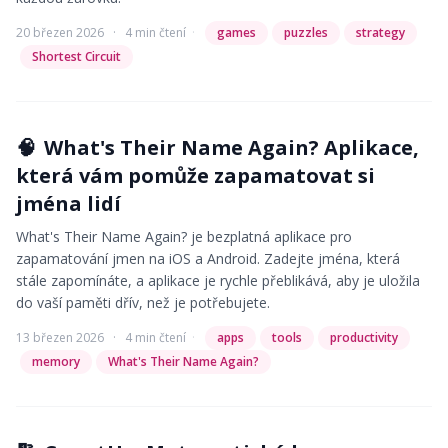
20 březen 2026
·
4 min čtení
·
games
puzzles
strategy
Shortest Circuit
🧠
What's Their Name Again? Aplikace,
která vám pomůže zapamatovat si
jména lidí
What's Their Name Again? je bezplatná aplikace pro
zapamatování jmen na iOS a Android. Zadejte jména, která
stále zapomínáte, a aplikace je rychle přeblikává, aby je uložila
do vaší paměti dřív, než je potřebujete.
13 březen 2026
·
4 min čtení
·
apps
tools
productivity
memory
What's Their Name Again?