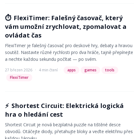
⏱️
FlexiTimer: Falešný časovač, který
vám umožní zrychlovat, zpomalovat a
ovládat čas
FlexiTimer je falešný časovač pro deskové hry, debaty a hravou
soutěž. Nastavte různé rychlosti pro dva hráče, tajně přepínejte
a nechte každou sekundu počítat — po svém.
27 březen 2026
·
4 min čtení
·
apps
games
tools
FlexiTimer
⚡
Shortest Circuit: Elektrická logická
hra o hledání cest
Shortest Circuit je nová bezplatná puzzle na tištěné desce
obvodů. Otáčejte diody, přetahujte bloky a veďte elektřinu přes
každou žárovku.