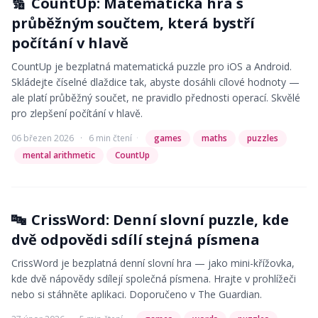
🔢
CountUp: Matematická hra s
průběžným součtem, která bystří
počítání v hlavě
CountUp je bezplatná matematická puzzle pro iOS a Android.
Skládejte číselné dlaždice tak, abyste dosáhli cílové hodnoty —
ale platí průběžný součet, ne pravidlo přednosti operací. Skvělé
pro zlepšení počítání v hlavě.
06 březen 2026
·
6 min čtení
·
games
maths
puzzles
mental arithmetic
CountUp
🔤
CrissWord: Denní slovní puzzle, kde
dvě odpovědi sdílí stejná písmena
CrissWord je bezplatná denní slovní hra — jako mini-křížovka,
kde dvě nápovědy sdílejí společná písmena. Hrajte v prohlížeči
nebo si stáhněte aplikaci. Doporučeno v The Guardian.