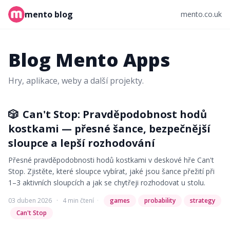
mento blog
mento.co.uk
Blog Mento Apps
Hry, aplikace, weby a další projekty.
🎲
Can't Stop: Pravděpodobnost hodů
kostkami — přesné šance, bezpečnější
sloupce a lepší rozhodování
Přesné pravděpodobnosti hodů kostkami v deskové hře Can't
Stop. Zjistěte, které sloupce vybírat, jaké jsou šance přežití při
1–3 aktivních sloupcích a jak se chytřeji rozhodovat u stolu.
03 duben 2026
·
4 min čtení
·
games
probability
strategy
Can't Stop