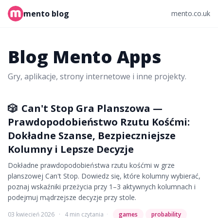
mento blog
mento.co.uk
Blog Mento Apps
Gry, aplikacje, strony internetowe i inne projekty.
🎲
Can't Stop Gra Planszowa —
Prawdopodobieństwo Rzutu Kośćmi:
Dokładne Szanse, Bezpieczniejsze
Kolumny i Lepsze Decyzje
Dokładne prawdopodobieństwa rzutu kośćmi w grze
planszowej Can't Stop. Dowiedz się, które kolumny wybierać,
poznaj wskaźniki przeżycia przy 1–3 aktywnych kolumnach i
podejmuj mądrzejsze decyzje przy stole.
03 kwiecień 2026
·
4 min czytania
·
games
probability