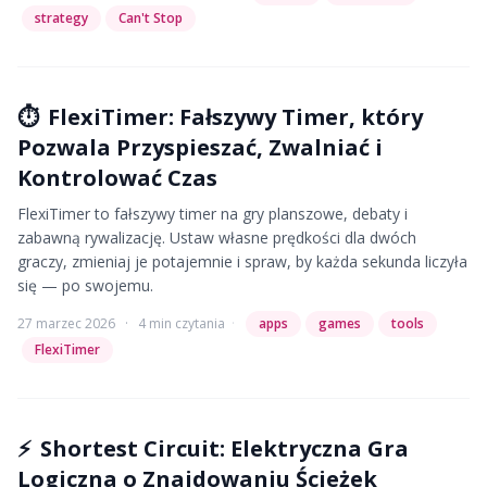
strategy
Can't Stop
⏱️
FlexiTimer: Fałszywy Timer, który
Pozwala Przyspieszać, Zwalniać i
Kontrolować Czas
FlexiTimer to fałszywy timer na gry planszowe, debaty i
zabawną rywalizację. Ustaw własne prędkości dla dwóch
graczy, zmieniaj je potajemnie i spraw, by każda sekunda liczyła
się — po swojemu.
27 marzec 2026
·
4 min czytania
·
apps
games
tools
FlexiTimer
⚡
Shortest Circuit: Elektryczna Gra
Logiczna o Znajdowaniu Ścieżek