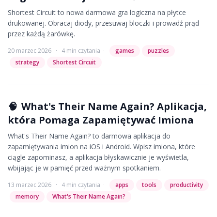
Shortest Circuit to nowa darmowa gra logiczna na płytce
drukowanej. Obracaj diody, przesuwaj bloczki i prowadź prąd
przez każdą żarówkę.
20 marzec 2026
·
4 min czytania
·
games
puzzles
strategy
Shortest Circuit
🧠
What's Their Name Again? Aplikacja,
która Pomaga Zapamiętywać Imiona
What's Their Name Again? to darmowa aplikacja do
zapamiętywania imion na iOS i Android. Wpisz imiona, które
ciągle zapominasz, a aplikacja błyskawicznie je wyświetla,
wbijając je w pamięć przed ważnym spotkaniem.
13 marzec 2026
·
4 min czytania
·
apps
tools
productivity
memory
What's Their Name Again?