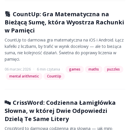
🔢
CountUp: Gra Matematyczna na
Bieżącą Sumę, która Wyostrza Rachunki
w Pamięci
CountUp to darmowa gra matematyczna na iOS i Android. Łącz
kafelki z liczbami, by trafić w wynik docelowy — ale to bieżąca
suma, nie kolejność działań. Świetna do poprawy liczenia w
pamięci.
06 marzec 2026
·
6 min czytania
·
games
maths
puzzles
mental arithmetic
CountUp
🔤
CrissWord: Codzienna Łamigłówka
Słowna, w której Dwie Odpowiedzi
Dzielą Te Same Litery
CrissWord to darmowa codzienna gra słowna — jak mini-