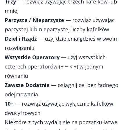
Trzy
— rozwiąż używając trzech kafelków lub
mniej
Parzyste
/
Nieparzyste
— rozwiąż używając
parzystej lub nieparzystej liczby kafelków
Dziel i Rządź
— użyj dzielenia gdzieś w swoim
rozwiązaniu
Wszystkie Operatory
— użyj wszystkich
czterech operatorów (+ − × ÷) w jednym
równaniu
Zawsze Dodatnie
— osiągnij cel bez żadnego
odejmowania
10+
— rozwiąż używając wyłącznie kafelków
dwucyfrowych
Niektóre z tych wydają się na początku łatwe.