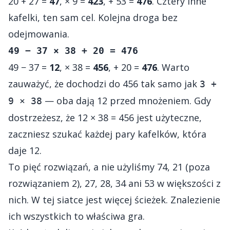
20 + 27 =
47
, × 9 =
423
, + 53 =
476
. Cztery inne
kafelki, ten sam cel. Kolejna droga bez
odejmowania.
49 − 37 × 38 + 20 = 476
49 − 37 =
12
, × 38 =
456
, + 20 =
476
. Warto
zauważyć, że dochodzi do 456 tak samo jak
3 +
— oba dają 12 przed mnożeniem. Gdy
9 × 38
dostrzeżesz, że 12 × 38 = 456 jest użyteczne,
zaczniesz szukać każdej pary kafelków, która
daje 12.
To pięć rozwiązań, a nie użyliśmy 74, 21 (poza
rozwiązaniem 2), 27, 28, 34 ani 53 w większości z
nich. W tej siatce jest więcej ścieżek. Znalezienie
ich wszystkich to właściwa gra.