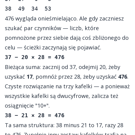
476 wygląda onieśmielająco. Ale gdy zaczniesz
szukać par czynników — liczb, które
pomnożone przez siebie dają coś zbliżonego do
celu — ścieżki zaczynają się pojawiać.
37 − 20 × 28 = 476
Bieżąca suma: zacznij od 37, odejmij 20, żeby
uzyskać
17
, pomnóż przez 28, żeby uzyskać
476
.
Czyste rozwiązanie na trzy kafelki — a ponieważ
wszystkie kafelki są dwucyfrowe, zalicza też
osiągnięcie "10+".
38 − 21 × 28 = 476
Ta sama struktura: 38 minus 21 to 17, razy 28
to 476. Zupełnie inny zestaw kafelków trafia na