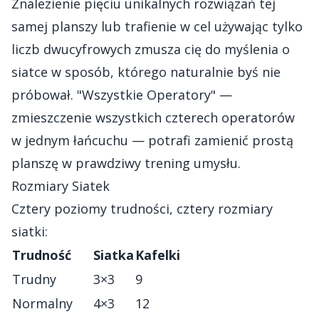
Znalezienie pięciu unikalnych rozwiązań tej
samej planszy lub trafienie w cel używając tylko
liczb dwucyfrowych zmusza cię do myślenia o
siatce w sposób, którego naturalnie byś nie
próbował. "Wszystkie Operatory" —
zmieszczenie wszystkich czterech operatorów
w jednym łańcuchu — potrafi zamienić prostą
planszę w prawdziwy trening umysłu.
Rozmiary Siatek
Cztery poziomy trudności, cztery rozmiary
siatki:
Trudność
Siatka
Kafelki
Trudny
3×3
9
Normalny
4×3
12