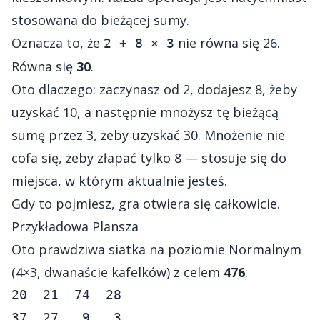
stosowana do bieżącej sumy.
Oznacza to, że
nie równa się 26.
2 + 8 × 3
Równa się
30
.
Oto dlaczego: zaczynasz od 2, dodajesz 8, żeby
uzyskać 10, a następnie mnożysz tę bieżącą
sumę przez 3, żeby uzyskać 30. Mnożenie nie
cofa się, żeby złapać tylko 8 — stosuje się do
miejsca, w którym aktualnie jesteś.
Gdy to pojmiesz, gra otwiera się całkowicie.
Przykładowa Plansza
Oto prawdziwa siatka na poziomie Normalnym
(4×3, dwanaście kafelków) z celem
476
:
20  21  74  28

37  27   9   3
