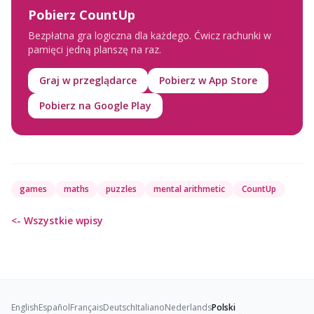
Pobierz CountUp
Bezpłatna gra logiczna dla każdego. Ćwicz rachunki w
pamięci jedną planszę na raz.
Graj w przeglądarce
Pobierz w App Store
Pobierz na Google Play
games
maths
puzzles
mental arithmetic
CountUp
<- Wszystkie wpisy
English
Español
Français
Deutsch
Italiano
Nederlands
Polski