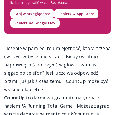
liczbami, by trafić w cel. Bezpłatna.
Graj w przeglądarce
Pobierz w App Store
Pobierz na Google Play
Liczenie w pamięci to umiejętność, którą trzeba
ćwiczyć, żeby jej nie stracić. Kiedy ostatnio
naprawdę coś policzyłeś w głowie, zamiast
sięgać po telefon? Jeśli uczciwa odpowiedź
brzmi "już jakiś czas temu", CountUp może być
właśnie dla ciebie.
CountUp
to darmowa gra matematyczna z
hasłem "A Running Total Game". Możesz zagrać
w przeglądarce na
mento.co.uk/countup
, a