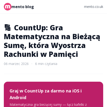
mento blog
mento.co.uk
🔢
CountUp: Gra
Matematyczna na Bieżącą
Sumę, która Wyostrza
Rachunki w Pamięci
06 marzec 2026
·
6 min czytania
Graj w CountUp za darmo na iOS i
Android
Matematyczna gra bieżącej sumy — łącz kafelki z