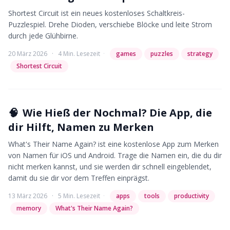
Shortest Circuit ist ein neues kostenloses Schaltkreis-
Puzzlespiel. Drehe Dioden, verschiebe Blöcke und leite Strom
durch jede Glühbirne.
20 März 2026
·
4 Min. Lesezeit
·
games
puzzles
strategy
Shortest Circuit
🧠
Wie Hieß der Nochmal? Die App, die
dir Hilft, Namen zu Merken
What's Their Name Again? ist eine kostenlose App zum Merken
von Namen für iOS und Android. Trage die Namen ein, die du dir
nicht merken kannst, und sie werden dir schnell eingeblendet,
damit du sie dir vor dem Treffen einprägst.
13 März 2026
·
5 Min. Lesezeit
·
apps
tools
productivity
memory
What's Their Name Again?