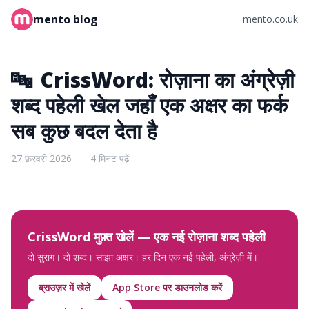
mento blog
mento.co.uk
🔤
CrissWord: रोज़ाना का अंग्रेज़ी
शब्द पहेली खेल जहाँ एक अक्षर का फर्क
सब कुछ बदल देता है
27 फ़रवरी 2026
·
4 मिनट पढ़ें
CrissWord मुफ़्त खेलें — एक नई रोज़ाना शब्द पहेली
दो सुराग। दो शब्द। साझा अक्षर। हर दिन एक नई पहेली, अंग्रेज़ी में।
ब्राउज़र में खेलें
App Store पर डाउनलोड करें