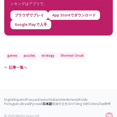
ンキングはアプリで。
ブラウザでプレイ
App Storeでダウンロード
Google Playで入手
games
puzzles
strategy
Shortest Circuit
<- 記事一覧へ
English
Español
Français
Deutsch
Italiano
Nederlands
Polski
Português (Brasil)
Русский
日本語
简体中文
한국어
Tiếng Việt
Čeština
ไทย
हिन्दी
© 2026
Mento Apps Ltd