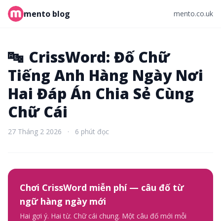
mento blog
mento.co.uk
🔤
CrissWord: Đố Chữ
Tiếng Anh Hàng Ngày Nơi
Hai Đáp Án Chia Sẻ Cùng
Chữ Cái
27 Tháng 2 2026
·
6 phút đọc
Chơi CrissWord miễn phí — câu đố từ
ngữ hàng ngày mới
Hai gợi ý. Hai từ. Chữ cái chung. Một câu đố mới mỗi