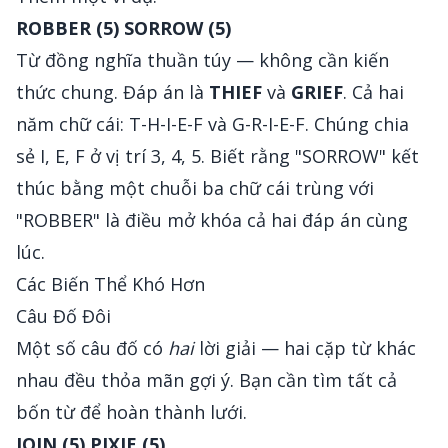
ROBBER (5)
SORROW (5)
Từ đồng nghĩa thuần túy — không cần kiến
thức chung. Đáp án là
THIEF
và
GRIEF
. Cả hai
năm chữ cái: T-H-I-E-F và G-R-I-E-F. Chúng chia
sẻ I, E, F ở vị trí 3, 4, 5. Biết rằng "SORROW" kết
thúc bằng một chuỗi ba chữ cái trùng với
"ROBBER" là điều mở khóa cả hai đáp án cùng
lúc.
Các Biến Thể Khó Hơn
Câu Đố Đôi
Một số câu đố có
hai
lời giải — hai cặp từ khác
nhau đều thỏa mãn gợi ý. Bạn cần tìm tất cả
bốn từ để hoàn thành lưới.
JOIN (5)
PIXIE (5)