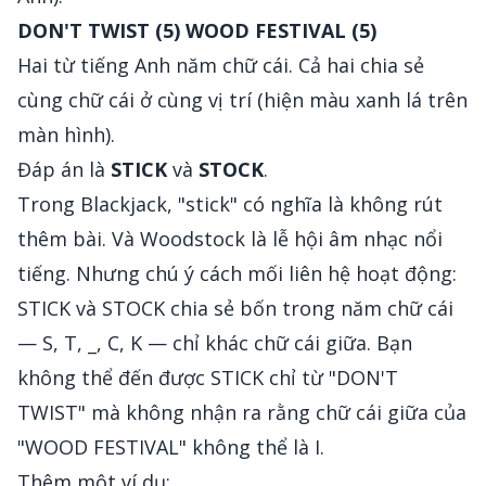
DON'T TWIST (5)
WOOD FESTIVAL (5)
Hai từ tiếng Anh năm chữ cái. Cả hai chia sẻ
cùng chữ cái ở cùng vị trí (hiện màu xanh lá trên
màn hình).
Đáp án là
STICK
và
STOCK
.
Trong Blackjack, "stick" có nghĩa là không rút
thêm bài. Và Woodstock là lễ hội âm nhạc nổi
tiếng. Nhưng chú ý cách mối liên hệ hoạt động:
STICK và STOCK chia sẻ bốn trong năm chữ cái
— S, T, _, C, K — chỉ khác chữ cái giữa. Bạn
không thể đến được STICK chỉ từ "DON'T
TWIST" mà không nhận ra rằng chữ cái giữa của
"WOOD FESTIVAL" không thể là I.
Thêm một ví dụ: