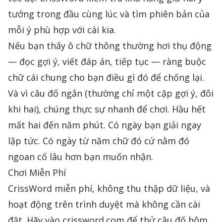
tưởng trong đầu cùng lúc và tìm phiên bản của
mỗi ý phù hợp với cái kia.
Nếu bạn thấy ô chữ thông thường hơi thụ động
— đọc gợi ý, viết đáp án, tiếp tục — ràng buộc
chữ cái chung cho bạn điều gì đó để chống lại.
Và vì câu đố ngắn (thường chỉ một cặp gợi ý, đôi
khi hai), chúng thực sự nhanh để chơi. Hầu hết
mất hai đến năm phút. Có ngày bạn giải ngay
lập tức. Có ngày từ năm chữ đó cứ nằm đó
ngoan cố lâu hơn bạn muốn nhận.
Chơi Miễn Phí
CrissWord miễn phí, không thu thập dữ liệu, và
hoạt động trên trình duyệt mà không cần cài
đặt. Hãy vào
crissword.com
để thử câu đố hôm