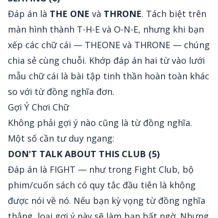
Đáp án là
THE ONE
và
THRONE
. Tách biệt trên
màn hình thành T-H-E và O-N-E, nhưng khi bạn
xếp các chữ cái — THEONE và THRONE — chúng
chia sẻ cùng chuỗi. Khớp đáp án hai từ vào lưới
mẫu chữ cái là bài tập tinh thần hoàn toàn khác
so với từ đồng nghĩa đơn.
Gợi Ý Chơi Chữ
Không phải gợi ý nào cũng là từ đồng nghĩa.
Một số cần tư duy ngang:
DON'T TALK ABOUT THIS CLUB (5)
Đáp án là FIGHT — như trong Fight Club, bộ
phim/cuốn sách có quy tắc đầu tiên là không
được nói về nó. Nếu bạn kỳ vọng từ đồng nghĩa
thẳng, loại gợi ý này sẽ làm bạn bất ngờ. Nhưng