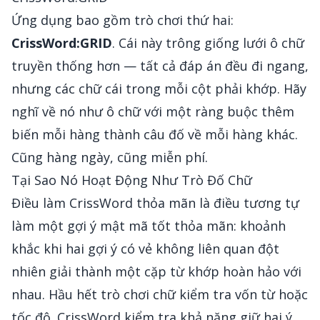
Ứng dụng bao gồm trò chơi thứ hai:
CrissWord:GRID
. Cái này trông giống lưới ô chữ
truyền thống hơn — tất cả đáp án đều đi ngang,
nhưng các chữ cái trong mỗi cột phải khớp. Hãy
nghĩ về nó như ô chữ với một ràng buộc thêm
biến mỗi hàng thành câu đố về mỗi hàng khác.
Cũng hàng ngày, cũng miễn phí.
Tại Sao Nó Hoạt Động Như Trò Đố Chữ
Điều làm CrissWord thỏa mãn là điều tương tự
làm một gợi ý mật mã tốt thỏa mãn: khoảnh
khắc khi hai gợi ý có vẻ không liên quan đột
nhiên giải thành một cặp từ khớp hoàn hảo với
nhau. Hầu hết trò chơi chữ kiểm tra vốn từ hoặc
tốc độ. CrissWord kiểm tra khả năng giữ hai ý