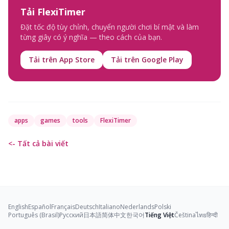
Tải FlexiTimer
Đặt tốc độ tùy chỉnh, chuyển người chơi bí mật và làm
từng giây có ý nghĩa — theo cách của bạn.
Tải trên App Store
Tải trên Google Play
apps
games
tools
FlexiTimer
<- Tất cả bài viết
English
Español
Français
Deutsch
Italiano
Nederlands
Polski
Português (Brasil)
Русский
日本語
简体中文
한국어
Tiếng Việt
Čeština
ไทย
हिन्दी