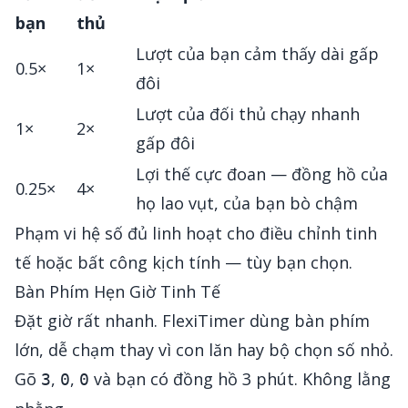
bạn
thủ
Lượt của bạn cảm thấy dài gấp
0.5×
1×
đôi
Lượt của đối thủ chạy nhanh
1×
2×
gấp đôi
Lợi thế cực đoan — đồng hồ của
0.25×
4×
họ lao vụt, của bạn bò chậm
Phạm vi hệ số đủ linh hoạt cho điều chỉnh tinh
tế hoặc bất công kịch tính — tùy bạn chọn.
Bàn Phím Hẹn Giờ Tinh Tế
Đặt giờ rất nhanh. FlexiTimer dùng bàn phím
lớn, dễ chạm thay vì con lăn hay bộ chọn số nhỏ.
Gõ
,
,
và bạn có đồng hồ 3 phút. Không lằng
3
0
0