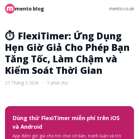
mento blog
mento.co.uk
⏱️
FlexiTimer: Ứng Dụng
Hẹn Giờ Giả Cho Phép Bạn
Tăng Tốc, Làm Chậm và
Kiểm Soát Thời Gian
27 Tháng 3 2026
·
5 phút đọc
Dùng thử FlexiTimer miễn phí trên iOS
và Android
App đếm giờ giả cho trò chơi cờ bàn, tranh luận và trò