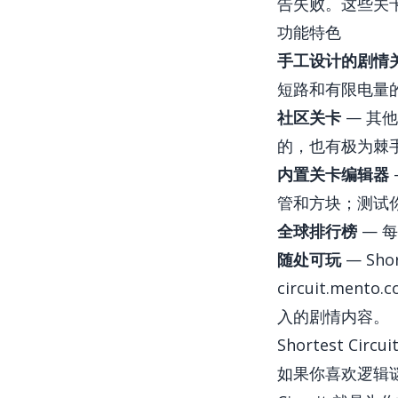
告失败。这些关
功能特色
手工设计的剧情
短路和有限电量
社区关卡
— 其
的，也有极为棘
内置关卡编辑器
管和方块；测试
全球排行榜
— 
随处可玩
— Sh
circuit.mento.c
入的剧情内容。
Shortest Circ
如果你喜欢逻辑谜